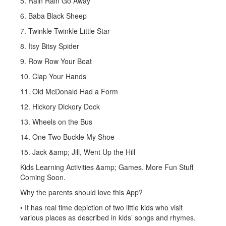
5. Rain Rain Go Away
6. Baba Black Sheep
7. Twinkle Twinkle Little Star
8. Itsy Bitsy Spider
9. Row Row Your Boat
10. Clap Your Hands
11. Old McDonald Had a Form
12. Hickory Dickory Dock
13. Wheels on the Bus
14. One Two Buckle My Shoe
15. Jack &amp; Jill, Went Up the Hill
Kids Learning Activities &amp; Games. More Fun Stuff
Coming Soon.
Why the parents should love this App?
• It has real time depiction of two little kids who visit
various places as described in kids’ songs and rhymes.