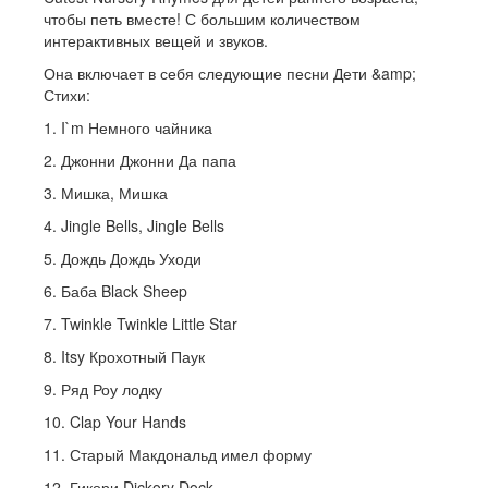
чтобы петь вместе! С большим количеством
интерактивных вещей и звуков.
Она включает в себя следующие песни Дети &amp;
Стихи:
1. I`m Немного чайника
2. Джонни Джонни Да папа
3. Мишка, Мишка
4. Jingle Bells, Jingle Bells
5. Дождь Дождь Уходи
6. Баба Black Sheep
7. Twinkle Twinkle Little Star
8. Itsy Крохотный Паук
9. Ряд Роу лодку
10. Clap Your Hands
11. Старый Макдональд имел форму
12. Гикори Dickory Dock