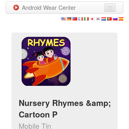
Android Wear Center
News
Apps
Games
New Releases
Watchfaces
More
Nursery Rhymes &amp;
Cartoon P
Mobile Tin