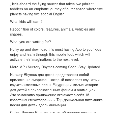
, kids aboard the flying saucer that takes two jubilant
toddlers on an emphatic journey of outer space where five
planets having five special English.
What kids will learn?
Recognition of colors, features, animals, vehicles and
shapes.
What you are waiting for?
Hurry up and download this must having App to your kids
enjoy and learn through this mobile tool, which will
activate their imaginations to the next level.
More MP3 Nursery Rhymes coming Soon. Stay Updated.
Nursery Rhymes для детей представляет собой
приложение смартфон, который позволяет слушать и
изучать известные песни Playgroup и милые истории
для детей с привлекательным фоном и анимацией.
Это заманчиво приложение включает в себя 15
известных стихотворений и Top Дошкольная питомника
песни для детей вдоль анимации.
Cutest Nursery Rhymes для детей раннего возраста,