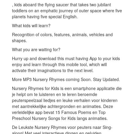
, kids aboard the flying saucer that takes two jubilant
toddlers on an emphatic journey of outer space where five
planets having five special English.
What kids will learn?
Recognition of colors, features, animals, vehicles and
shapes.
What you are waiting for?
Hurry up and download this must having App to your kids
enjoy and learn through this mobile tool, which will
activate their imaginations to the next level.
More MP3 Nursery Rhymes coming Soon. Stay Updated.
Nursery Rhymes for Kids is een smartphone applicatie die
je helpt om te luisteren en te leren beroemde
peuterspeelzaal liedjes en leuke verhalen voor kinderen
met aantrekkelijke achtergronden en animaties. Deze
verleidelijke app bevat 15 Famous Poems en Top
Preschool Nursery Songs for Kids langs animaties.
De Leukste Nursery Rhymes voor peuters naar Sing-
along! Met veel interactieve dingen en geluiden.