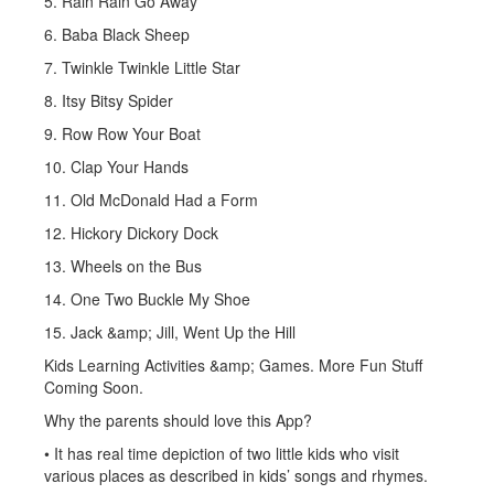
5. Rain Rain Go Away
6. Baba Black Sheep
7. Twinkle Twinkle Little Star
8. Itsy Bitsy Spider
9. Row Row Your Boat
10. Clap Your Hands
11. Old McDonald Had a Form
12. Hickory Dickory Dock
13. Wheels on the Bus
14. One Two Buckle My Shoe
15. Jack &amp; Jill, Went Up the Hill
Kids Learning Activities &amp; Games. More Fun Stuff
Coming Soon.
Why the parents should love this App?
• It has real time depiction of two little kids who visit
various places as described in kids’ songs and rhymes.