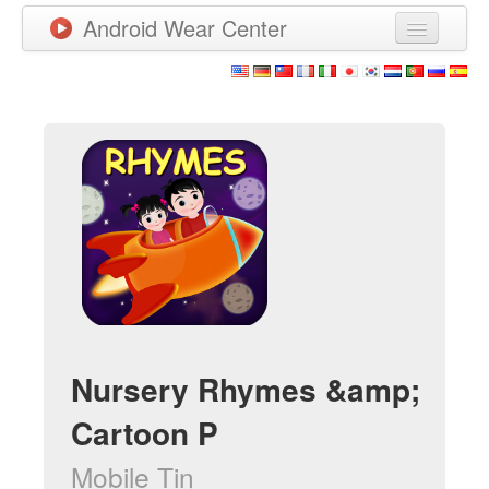
Android Wear Center
News
Apps
Games
New Releases
Watchfaces
More
Nursery Rhymes &amp;
Cartoon P
Mobile Tin