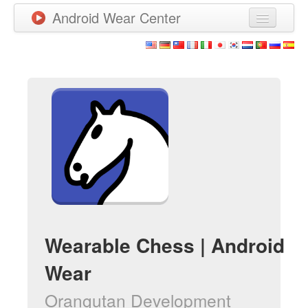
Android Wear Center
News
Apps
Games
New Releases
Watchfaces
More
Wearable Chess | Android
Wear
Orangutan Development