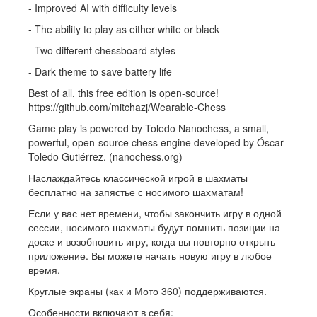
- Improved AI with difficulty levels
- The ability to play as either white or black
- Two different chessboard styles
- Dark theme to save battery life
Best of all, this free edition is open-source!
https://github.com/mitchazj/Wearable-Chess
Game play is powered by Toledo Nanochess, a small,
powerful, open-source chess engine developed by Óscar
Toledo Gutiérrez. (nanochess.org)
Наслаждайтесь классической игрой в шахматы
бесплатно на запястье с носимого шахматам!
Если у вас нет времени, чтобы закончить игру в одной
сессии, носимого шахматы будут помнить позиции на
доске и возобновить игру, когда вы повторно открыть
приложение. Вы можете начать новую игру в любое
время.
Круглые экраны (как и Мото 360) поддерживаются.
Особенности включают в себя: