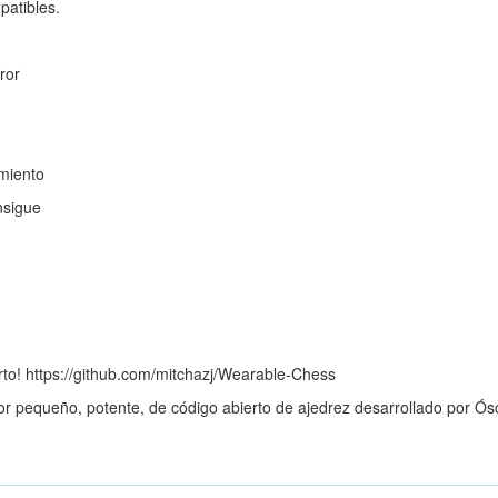
patibles.
ror
miento
nsigue
erto! https://github.com/mitchazj/Wearable-Chess
r pequeño, potente, de código abierto de ajedrez desarrollado por Ósc