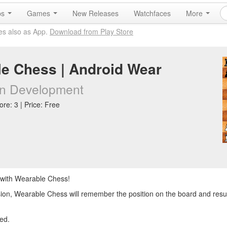
ps
Games
New Releases
Watchfaces
More
es also as App.
Download from Play Store
e Chess | Android Wear
n Development
re: 3 | Price: Free
t with Wearable Chess!
ssion, Wearable Chess will remember the position on the board and re
ed.