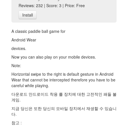
Reviews: 232 | Score: 3 | Price: Free
Install
A classic paddle ball game for
Android Wear
devices.
Now you can also play on your mobile devices.
Note:
Horizontal swipe to the right is default gesture in Android
Wear that cannot be intercepted therefore you have to be
careful while playing.
다운로드 안드로이드 착용 를 장치에 대한 고전적인 패들 볼
게임.
지금 당신은 또한 당신의 모바일 장치에서 재생할 수 있습니
다.
참고 :