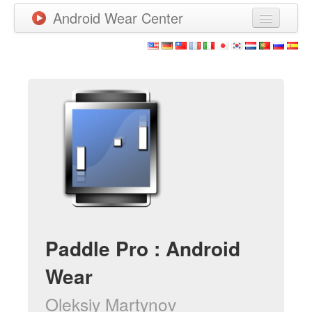
Android Wear Center
News
Apps
Games
New Releases
Watchfaces
More
Paddle Pro : Android
Wear
Oleksiy Martynov