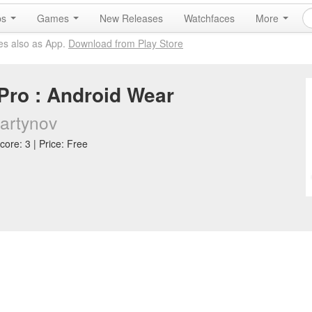
ps
Games
New Releases
Watchfaces
More
es also as App.
Download from Play Store
Pro : Android Wear
artynov
core: 3 | Price: Free