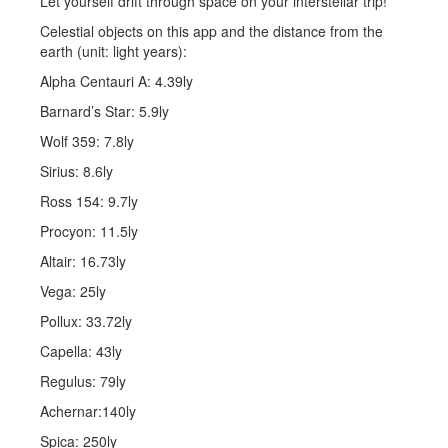
Let yourself drift through space on your interstellar trip!
Celestial objects on this app and the distance from the
earth (unit: light years):
Alpha Centauri A: 4.39ly
Barnard’s Star: 5.9ly
Wolf 359: 7.8ly
Sirius: 8.6ly
Ross 154: 9.7ly
Procyon: 11.5ly
Altair: 16.73ly
Vega: 25ly
Pollux: 33.72ly
Capella: 43ly
Regulus: 79ly
Achernar:140ly
Spica: 250ly