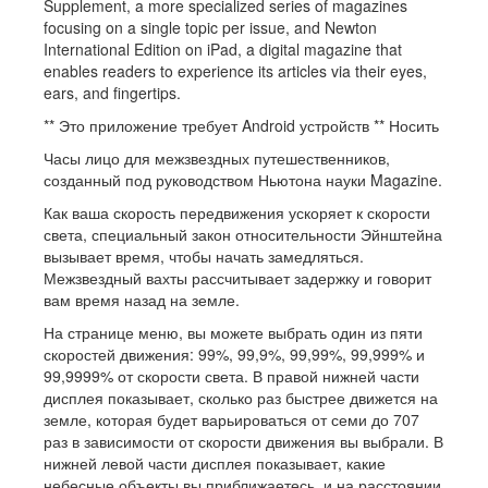
Supplement, a more specialized series of magazines
focusing on a single topic per issue, and Newton
International Edition on iPad, a digital magazine that
enables readers to experience its articles via their eyes,
ears, and fingertips.
** Это приложение требует Android устройств ** Носить
Часы лицо для межзвездных путешественников,
созданный под руководством Ньютона науки Magazine.
Как ваша скорость передвижения ускоряет к скорости
света, специальный закон относительности Эйнштейна
вызывает время, чтобы начать замедляться.
Межзвездный вахты рассчитывает задержку и говорит
вам время назад на земле.
На странице меню, вы можете выбрать один из пяти
скоростей движения: 99%, 99,9%, 99,99%, 99,999% и
99,9999% от скорости света. В правой нижней части
дисплея показывает, сколько раз быстрее движется на
земле, которая будет варьироваться от семи до 707
раз в зависимости от скорости движения вы выбрали. В
нижней левой части дисплея показывает, какие
небесные объекты вы приближаетесь, и на расстоянии