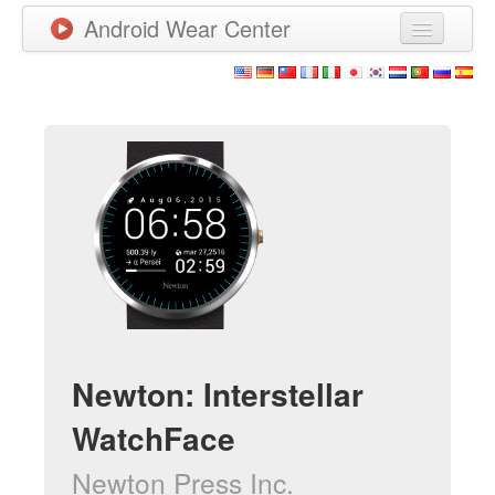
Android Wear Center
News
Apps
Games
New Releases
Watchfaces
More
Newton: Interstellar
WatchFace
Newton Press Inc.