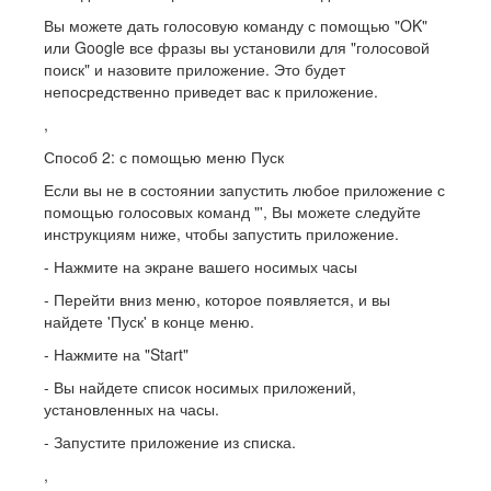
Вы можете дать голосовую команду с помощью "OK"
или Google все фразы вы установили для "голосовой
поиск" и назовите приложение. Это будет
непосредственно приведет вас к приложение.
,
Способ 2: с помощью меню Пуск
Если вы не в состоянии запустить любое приложение с
помощью голосовых команд "', Вы можете следуйте
инструкциям ниже, чтобы запустить приложение.
- Нажмите на экране вашего носимых часы
- Перейти вниз меню, которое появляется, и вы
найдете 'Пуск' в конце меню.
- Нажмите на "Start"
- Вы найдете список носимых приложений,
установленных на часы.
- Запустите приложение из списка.
,