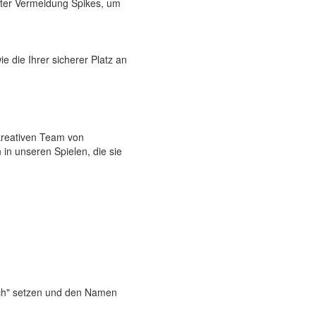
nter Vermeidung Spikes, um
e die Ihrer sicherer Platz an
 kreativen Team von
in unseren Spielen, die sie
rch" setzen und den Namen