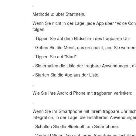
.
Methode 2: über Startmenü
Wenn Sie nicht in der Lage, jede App über "Voice Co
folgen.
- Tippen Sie auf dem Bildschirm des tragbaren Uhr
- Gehen Sie die Menü, das erscheint, und Sie werden
- Tippen Sie auf "Start"
- Sie erhalten die Liste der tragbare Anwendungen, die 
- Starten Sie die App aus der Liste.
.
Wie Sie Ihre Android Phone mit tragbaren verlinken:
.
Wenn Sie Ihr Smartphone mit Ihrem tragbare Uhr nicht
Integration, in der Lage, die installierten Anwendunge
- Schalten Sie die Bluetooth am Smartphone.
- 'Android Wear "App auf Ihrem Smartphone installier