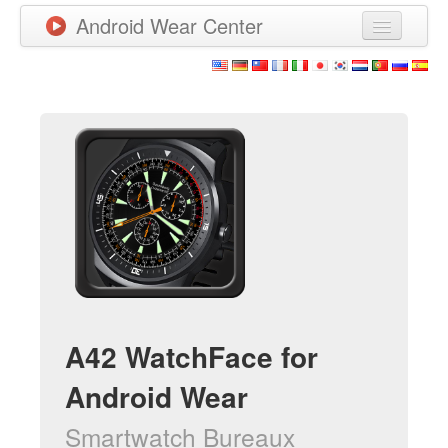
Android Wear Center
News
Apps
Games
New Releases
Watchfaces
More
A42 WatchFace for
Android Wear
Smartwatch Bureaux