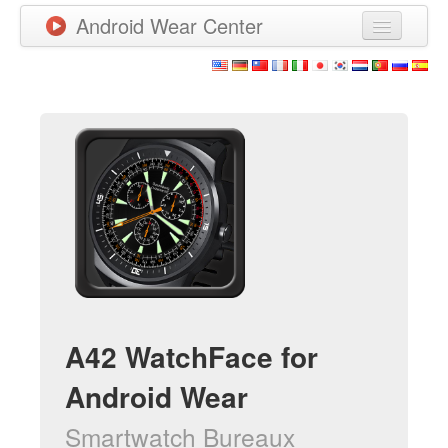
Android Wear Center
News
Apps
Games
New Releases
Watchfaces
More
A42 WatchFace for
Android Wear
Smartwatch Bureaux