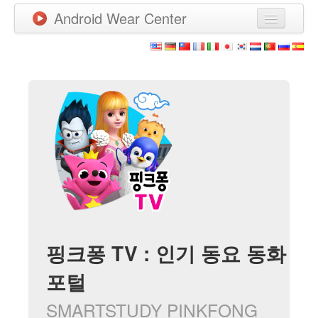
Android Wear Center
News
Apps
Games
New Releases
Watchfaces
More
핑크퐁 TV : 인기 동요 동화
포털
SMARTSTUDY PINKFONG