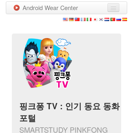
Android Wear Center
Neuigkeiten
Apps
Spiele
Neue Apps
Watchfaces
Mehr
핑크퐁 TV : 인기 동요 동화
포털
SMARTSTUDY PINKFONG