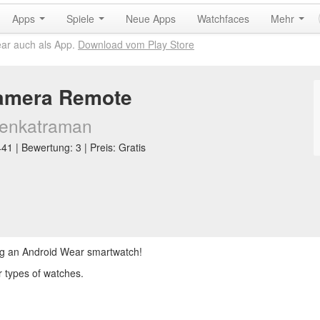
Apps
Spiele
Neue Apps
Watchfaces
Mehr
ear auch als App.
Download vom Play Store
amera Remote
enkatraman
1 | Bewertung: 3 | Preis: Gratis
ng an Android Wear smartwatch!
r types of watches.