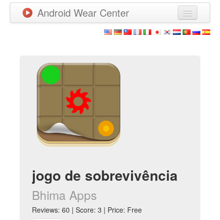
Android Wear Center
News
Apps
Games
New Releases
Watchfaces
More
jogo de sobrevivência
Bhima Apps
Reviews: 60 | Score: 3 | Price: Free