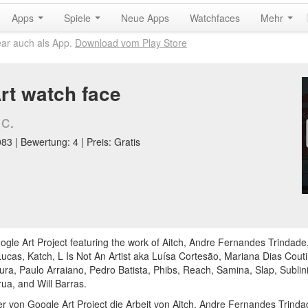
Apps
Spiele
Neue Apps
Watchfaces
Mehr
ear auch als App.
Download vom Play Store
Art watch face
c.
3 | Bewertung: 4 | Preis: Gratis
 Google Art Project featuring the work of Aitch, Andre Fernandes Trind
cas, Katch, L Is Not An Artist aka Luísa Cortesão, Mariana Dias Cout
ra, Paulo Arraiano, Pedro Batista, Phibs, Reach, Samina, Slap, Subl
ua, and Will Barras.
r von Google Art Project die Arbeit von Aitch, Andre Fernandes Trinda