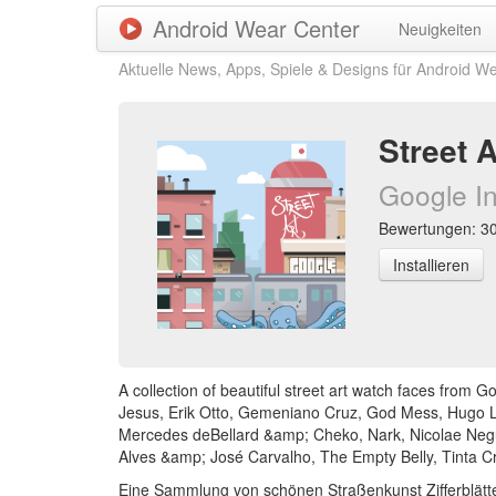
Android Wear Center
Neuigkeiten
Aktuelle News, Apps, Spiele & Designs für Android W
Street 
Google In
Bewertungen: 308
Installieren
A collection of beautiful street art watch faces from
Jesus, Erik Otto, Gemeniano Cruz, God Mess, Hugo Lu
Mercedes deBellard &amp; Cheko, Nark, Nicolae Negu
Alves &amp; José Carvalho, The Empty Belly, Tinta Cr
Eine Sammlung von schönen Straßenkunst Zifferblätte