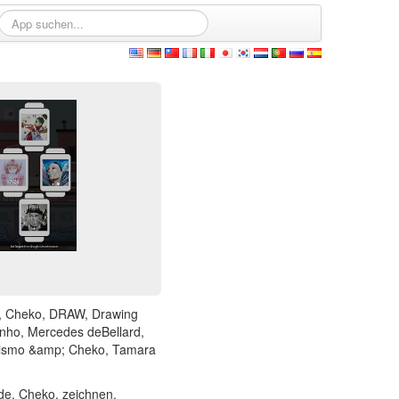
ade, Cheko, DRAW, Drawing
inho, Mercedes deBellard,
inismo &amp; Cheko, Tamara
de, Cheko, zeichnen,