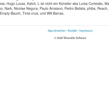
s, Hugo Lucas, Katch, L ist nicht ein Künstler aka Luísa Cortesão, M
 Nark, Nicolae Negura, Paulo Arraiano, Pedro Batista, phibs, Reach,
mpty Bauch, Tinta crua, und Will Barras.
App einreichen
-
Kontakt
-
Impressum
© 2026 Wearable Software