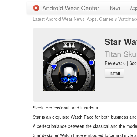
Android Wear Center
News
Ap
Latest Android Wear News, Apps, Games & Watchfac
Star Wa
Titan Sku
Reviews: 0 | Scor
Install
Sleek, professional, and luxurious.
Star is an exquisite Watch Face for both business and
A perfect balance between the classical and the mode
Star designer Watch Face embodied force and style an