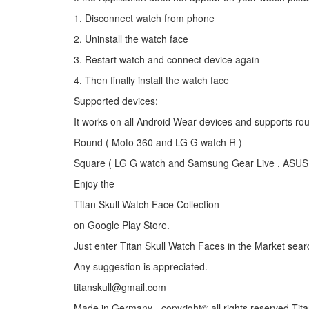
1. Disconnect watch from phone
2. Uninstall the watch face
3. Restart watch and connect device again
4. Then finally install the watch face
Supported devices:
It works on all Android Wear devices and supports r
Round ( Moto 360 and LG G watch R )
Square ( LG G watch and Samsung Gear Live , ASUS
Enjoy the
Titan Skull Watch Face Collection
on Google Play Store.
Just enter Titan Skull Watch Faces in the Market sear
Any suggestion is appreciated.
titanskull@gmail.com
Made in Germany - copyright© all rights reserved Tit