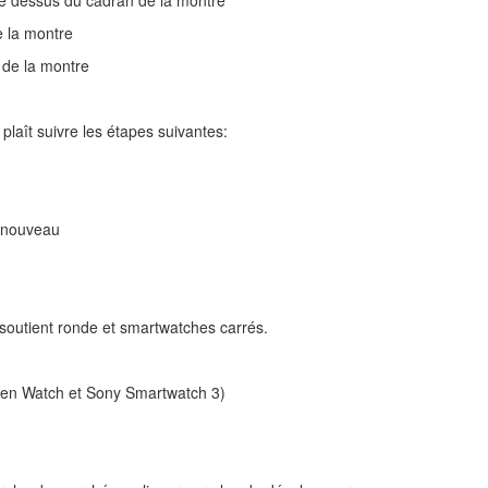
le dessus du cadran de la montre
e la montre
 de la montre
 plaît suivre les étapes suivantes:
à nouveau
t soutient ronde et smartwatches carrés.
en Watch et Sony Smartwatch 3)