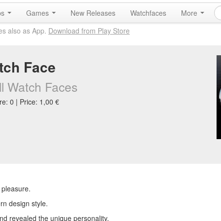
ps
Games
New Releases
Watchfaces
More
es also as App.
Download from Play Store
tch Face
ll Watch Faces
e: 0 | Price: 1,00 €
 pleasure.
rn design style.
d revealed the unique personality.