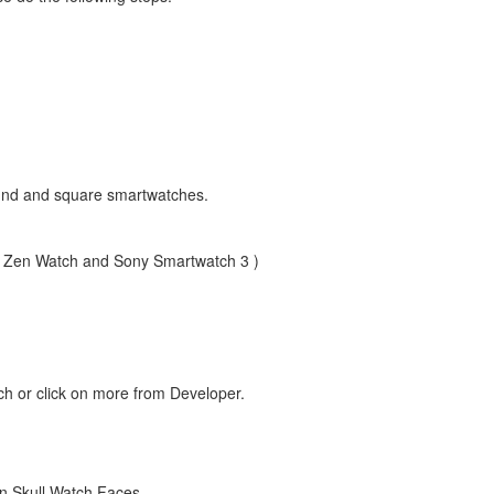
ound and square smartwatches.
 Zen Watch and Sony Smartwatch 3 )
ch or click on more from Developer.
an Skull Watch Faces