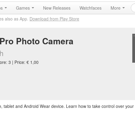
ps
Games
New Releases
Watchfaces
More
es also as App.
Download from Play Store
 Pro Photo Camera
sh
re: 3 | Price: € 1,00
, tablet and Android Wear device. Learn how to take control over you