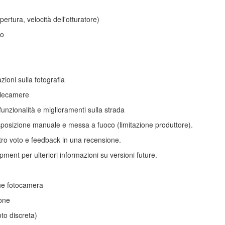
ertura, velocità dell'otturatore)
vo
zioni sulla fotografia
telecamere
funzionalità e miglioramenti sulla strada
esposizione manuale e messa a fuoco (limitazione produttore).
stro voto e feedback in una recensione.
ent per ulteriori informazioni su versioni future.
one fotocamera
ione
to discreta)