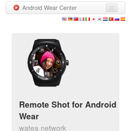
Android Wear Center
News
Apps
Games
New Releases
Watchfaces
More
Remote Shot for Android
Wear
watea network