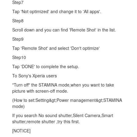
Step7
Tap 'Not optimized' and change it to 'All apps'.
Step8
Scroll down and you can find 'Remote Shot' in the list.
Step9
Tap 'Remote Shot' and select 'Don't optimize'
Step10
Tap 'DONE' to complete the setup.
To Sony's Xperia users
"Turn off" the STAMINA mode,when you want to take
picture with screen-off mode.
(How to set:Setting&gt;Power management&gt;STAMINA
mode)
If you search No sound shutter,Silent Camera,Smart
shutter,remote shutter ,try this first.
[NOTICE]