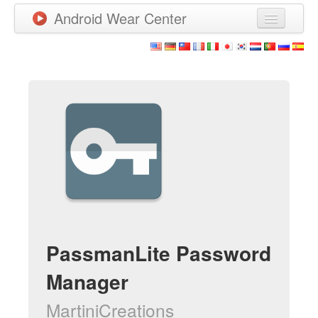
Android Wear Center
Neuigkeiten
Apps
Spiele
Neue Apps
Watchfaces
Mehr
PassmanLite Password
Manager
MartiniCreations