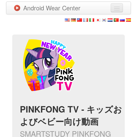
Android Wear Center
News
Apps
Games
New Releases
Watchfaces
More
PINKFONG TV - キッズお
よびベビー向け動画
SMARTSTUDY PINKFONG