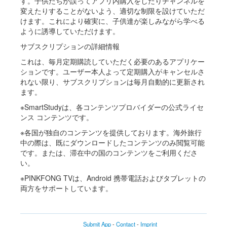
す。子供たちが誤ってアプリ内購入をしたりチャンネルを
変えたりすることがないよう、適切な制限を設けていただ
けます。これにより確実に、子供達が楽しみながら学べる
ように誘導していただけます。
サブスクリプションの詳細情報
これは、毎月定期購読していただく必要のあるアプリケー
ションです。ユーザー本人よって定期購入がキャンセルさ
れない限り、サブスクリプションは毎月自動的に更新され
ます。
※SmartStudyは、各コンテンツプロバイダーの公式ライセ
ンス コンテンツです。
※各国が独自のコンテンツを提供しております。海外旅行
中の際は、既にダウンロードしたコンテンツのみ閲覧可能
です。または、滞在中の国のコンテンツをご利用くださ
い。
※PINKFONG TVは、Android 携帯電話およびタブレットの
両方をサポートしています。
Submit App
-
Contact
-
Imprint