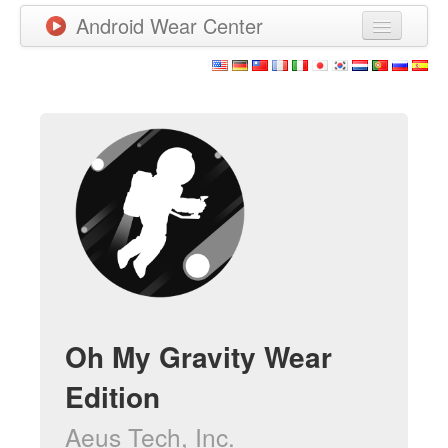
Android Wear Center
Neuigkeiten
Apps
Spiele
Neue Apps
Watchfaces
Mehr
Oh My Gravity Wear
Edition
Aeus Tech, Inc.