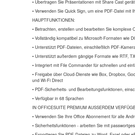
• Übertragen Sie Präsentationen mit Share Cast gerä
• Verwenden Sie Quick Sign, um eine PDF-Datei mit Ih
HAUPTFUNKTIONEN:
• Betrachten, erstellen und bearbeiten Sie komplexe
• Vollständig kompatibel zu Microsoft-Formaten w
• Unterstützt PDF-Dateien, einschließlich PDF-Kame
• Unterstützt außerdem gängige Formate wie RTF, TXT
• Integriert mit File Commander für schnellen und einf
• Freigabe über Cloud-Dienste wie Box, Dropbox, Goo
und Wi-Fi Direct
• PDF-Sicherheits- und Bearbeitungsfunktionen, eins
• Verfügbar in 68 Sprachen
IN OFFICESUITE PREMIUM AUSSERDEM VERFÜGB
• Verwenden Sie Ihre Office Abonnement für alle And
• Sicherheitsfunktionen - arbeiten Sie mit passwortge
• Exportieren Sie PDF-Dateien zu Word, Excel oder 