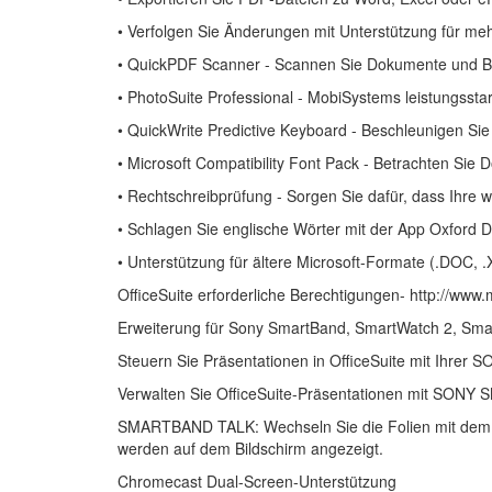
• Verfolgen Sie Änderungen mit Unterstützung für me
• QuickPDF Scanner - Scannen Sie Dokumente und Bil
• PhotoSuite Professional - MobiSystems leistungsstar
• QuickWrite Predictive Keyboard - Beschleunigen Si
• Microsoft Compatibility Font Pack - Betrachten Sie
• Rechtschreibprüfung - Sorgen Sie dafür, dass Ihre w
• Schlagen Sie englische Wörter mit der App Oxford Di
• Unterstützung für ältere Microsoft-Formate (.DOC,
OfficeSuite erforderliche Berechtigungen- http://www
Erweiterung für Sony SmartBand, SmartWatch 2, Sma
Steuern Sie Präsentationen in OfficeSuite mit Ihre
Verwalten Sie OfficeSuite-Präsentationen mit SON
SMARTBAND TALK: Wechseln Sie die Folien mit dem La
werden auf dem Bildschirm angezeigt.
Chromecast Dual-Screen-Unterstützung