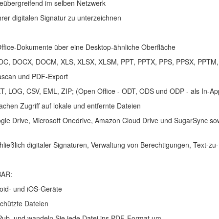
teübergreifend im selben Netzwerk
rer digitalen Signatur zu unterzeichnen
 Office-Dokumente über eine Desktop-ähnliche Oberfläche
ie DOC, DOCX, DOCM, XLS, XLSX, XLSM, PPT, PPTX, PPS, PPSX, PPTM
rascan und PDF-Export
, LOG, CSV, EML, ZIP; (Open Office - ODT, ODS und ODP - als In-App-
achen Zugriff auf lokale und entfernte Dateien
gle Drive, Microsoft Onedrive, Amazon Cloud Drive und SugarSync sow
chließlich digitaler Signaturen, Verwaltung von Berechtigungen, Text
AR:
roid- und iOS-Geräte
schützte Dateien
ePub, und wandeln Sie jede Datei ins PDF-Format um