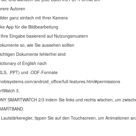
hrere Autoren
der ganz einfach mit Ihrer Kamera
ke App für die Bildbearbeitung
e Ihre Eingabe basierend auf Nutzungsmustern
 Dokumente so, wie Sie aussehen sollten
ichtigen Dokumente fehlerfrei sind
ctionary of English nach
 .XLS, .PPT) und .ODF-Formate
.mobisystems.com/android_office/full-features.html#permissions
rtWatch 3.
r SONY SMARTWATCH 2/3 indem Sie links und rechts wischen, um zwisch
Y SMARTBAND.
utstärkeregler, tippen Sie auf den Touchscreen, um Animationen anz