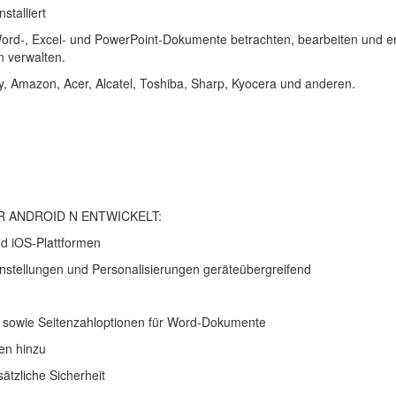
stalliert
Word-, Excel- und PowerPoint-Dokumente betrachten, bearbeiten und ers
n verwalten.
ony, Amazon, Acer, Alcatel, Toshiba, Sharp, Kyocera und anderen.
R ANDROID N ENTWICKELT:
nd iOS-Plattformen
-Einstellungen und Personalisierungen geräteübergreifend
en sowie Seitenzahloptionen für Word-Dokumente
en hinzu
sätzliche Sicherheit