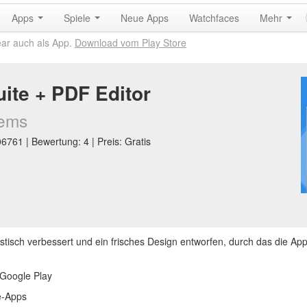
Apps
Spiele
Neue Apps
Watchfaces
Mehr
ear auch als App.
Download vom Play Store
uite + PDF Editor
tems
761 | Bewertung: 4 | Preis: Gratis
tisch verbessert und ein frisches Design entworfen, durch das die Ap
 Google Play
ce-Apps