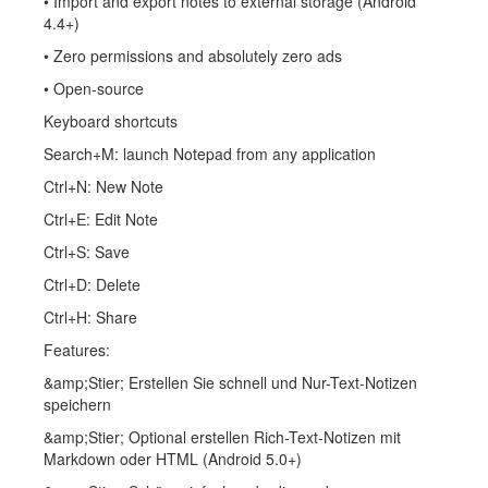
• Import and export notes to external storage (Android
4.4+)
• Zero permissions and absolutely zero ads
• Open-source
Keyboard shortcuts
Search+M: launch Notepad from any application
Ctrl+N: New Note
Ctrl+E: Edit Note
Ctrl+S: Save
Ctrl+D: Delete
Ctrl+H: Share
Features:
&amp;Stier; Erstellen Sie schnell und Nur-Text-Notizen
speichern
&amp;Stier; Optional erstellen Rich-Text-Notizen mit
Markdown oder HTML (Android 5.0+)