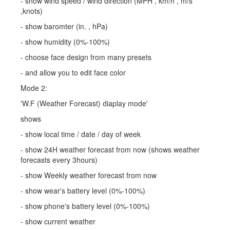
- show wind speed / wind direction (MPH , km/h , m/s
,knots)
- show baromter (in. , hPa)
- show humidity (0%-100%)
- choose face design from many presets
- and allow you to edit face color
Mode 2:
'W.F (Weather Forecast) diaplay mode'
shows
- show local time / date / day of week
- show 24H weather forecast from now (shows weather
forecasts every 3hours)
- show Weekly weather forecast from now
- show wear's battery level (0%-100%)
- show phone's battery level (0%-100%)
- show current weather