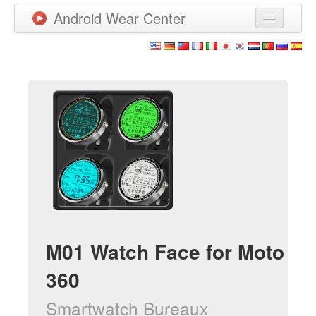
Android Wear Center
News
Apps
Games
New Releases
Watchfaces
More
M01 Watch Face for Moto
360
Smartwatch Bureaux