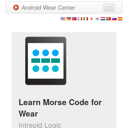
Android Wear Center
News
Apps
Games
New Releases
Watchfaces
More
Learn Morse Code for
Wear
Intrepid Logic