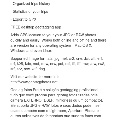
- Organized trips history
- Statistics of your trips
- Export to GPX
FREE desktop geotagging app
Adds GPS location to your your JPG or RAW photos
quickly and easily! Works both online and offline and there
are version for any operating system - Mac OS X,
Windows and even Linux
Supported image formats: jpg, nef, cr2, crw, dcr, ciff, erf,
orf, k25, kdc, mef, mrw, nrw, pef, raf, tif, tiff, raw, arw, rw2,
srf, sr2, srw, x3f, dng
Visit our website for more info
http://www.geotagphotos.net
Geotag fotos Pro é a solução geotagging profissional -
tudo que você precisa para geotag fotos tiradas pela
câmera EXTERNO (DSLR, mirrorless ou um compacto).
Ele suporta JPG e RAW fotos e seus dados podem ser
usados ​​também com o Lightroom, Aperture, Picasa e
outros aplicativos de fotografias que suporta fotos com