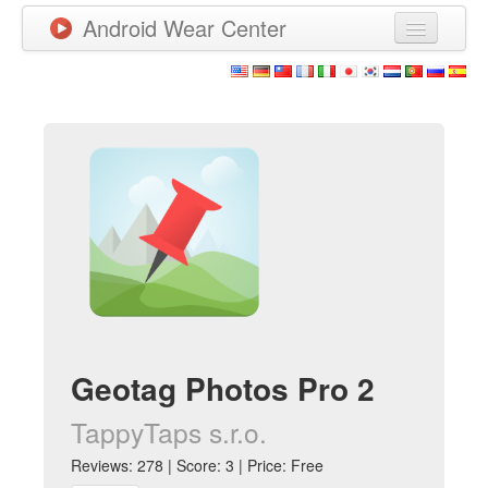
Android Wear Center
News
Apps
Games
New Releases
Watchfaces
More
Geotag Photos Pro 2
TappyTaps s.r.o.
Reviews: 278 | Score: 3 | Price: Free