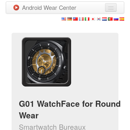
Android Wear Center
News
Apps
Games
New Releases
Watchfaces
More
G01 WatchFace for Round
Wear
Smartwatch Bureaux