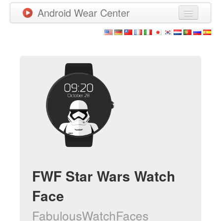
Android Wear Center
News
Apps
Games
New Releases
Watchfaces
More
FWF Star Wars Watch
Face
FabulousWatchFaces