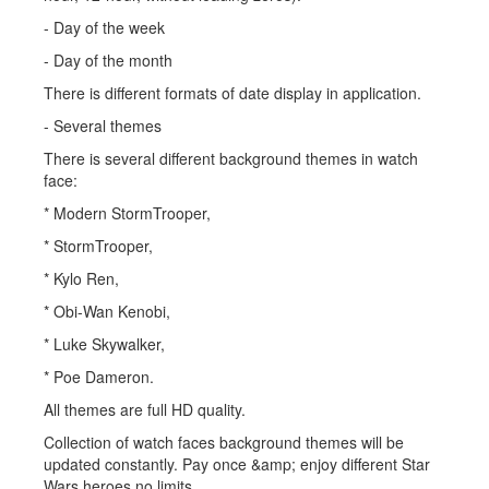
- Day of the week
- Day of the month
There is different formats of date display in application.
- Several themes
There is several different background themes in watch
face:
* Modern StormTrooper,
* StormTrooper,
* Kylo Ren,
* Obi-Wan Kenobi,
* Luke Skywalker,
* Poe Dameron.
All themes are full HD quality.
Collection of watch faces background themes will be
updated constantly. Pay once &amp; enjoy different Star
Wars heroes no limits.