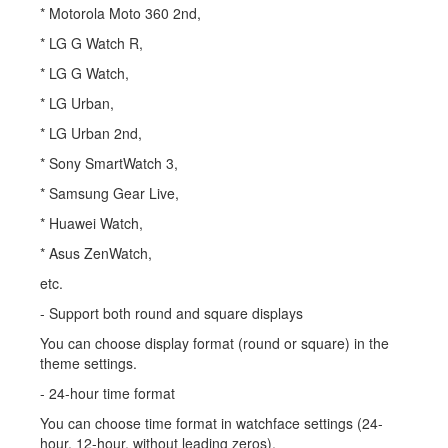
* Motorola Moto 360 2nd,
* LG G Watch R,
* LG G Watch,
* LG Urban,
* LG Urban 2nd,
* Sony SmartWatch 3,
* Samsung Gear Live,
* Huawei Watch,
* Asus ZenWatch,
etc.
- Support both round and square displays
You can choose display format (round or square) in the
theme settings.
- 24-hour time format
You can choose time format in watchface settings (24-
hour, 12-hour, without leading zeros).