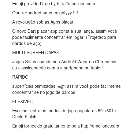
Emoji provided free by http://emojione.com
Oone-Hundred aand eeightyyy !!!!
A revolução sob as Apps placar!
O novo Dart placar app conta a sua lança, assim você
pode facilmente concentrar em jogar! (Projetado para
dardos de aço)
MULTI-SCREEN CAPAZ:
Jogos Setas usando seu Android Wear eo Chromecast -
ou classicamente com o smartphone ou tablet!
RÁPIDO:
superfícies otimizadas -&gt; assim você pode facilmente
concentrar-se no jogo de dardos
FLEXÍVEL:
Escolher entre os modos de jogo populares 501/301 /
Duplo Finish
Emoji fornecido gratuitamente pela http://emojione.com