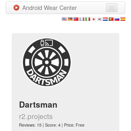
Android Wear Center
News
Apps
Games
New Releases
Watchfaces
More
Dartsman
r2.projects
Reviews: 15 | Score: 4 | Price: Free