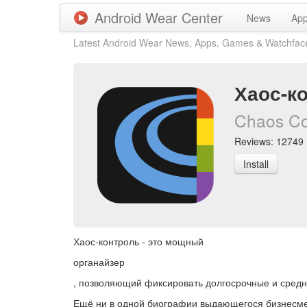
Android Wear Center
News
Ap
Latest Android Wear News, Apps, Games & Watchfac
Хаос-к
Chaos Co
Reviews: 12749 |
Install
Хаос-контроль - это мощный
органайзер
, позволяющий фиксировать долгосрочные и средне
Ещё ни в одной биографии выдающегося бизнесмен