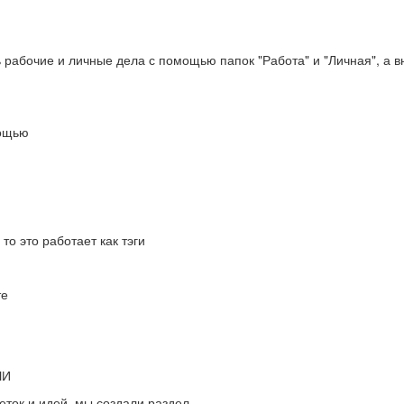
рабочие и личные дела с помощью папок "Работа" и "Личная", а в
мощью
то это работает как тэги
те
ЧИ
ток и идей, мы создали раздел