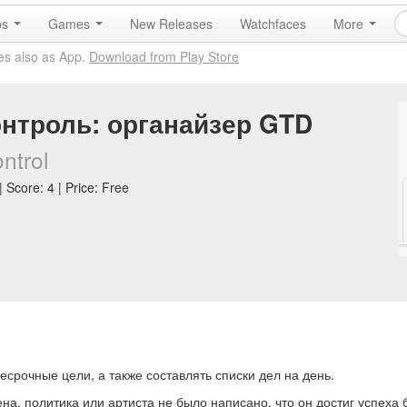
ps
Games
New Releases
Watchfaces
More
es also as App.
Download from Play Store
онтроль: органайзер GTD
ntrol
 Score: 4 | Price: Free
срочные цели, а также составлять списки дел на день.
а, политика или артиста не было написано, что он достиг успеха