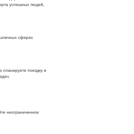
черта успешных людей,
различных сферах
о планируете поездку в
адач.
айте неограниченное