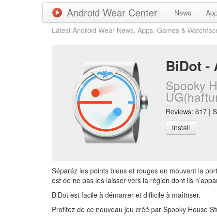
Android Wear Center
News
Ap
Latest Android Wear News, Apps, Games & Watchfac
BiDot -
Spooky H
UG(haftu
Reviews: 617 | S
Install
Séparéz les points bleus et rouges en mouvant la port
est de ne pas les laisser vers la région dont ils n’appa
BiDot est facile à démarrer et difficile à maîtriser.
Profitez de ce nouveau jeu créé par Spooky House Stu