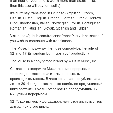
If an hour of your time is worth more than $0.99 (it is),
then this app will pay for itself :)
It's currently translated in Chinese Simplified, Czech,
Danish, Dutch, English, French, German, Greek, Hebrew,
Hindi, Indonesian, Italian, Norwegian, Polish, Portuguese,
Romanian, Russian, Slovak, Spanish and Turkish.
Visit https://github.com/franciscofranco/5217-localisation If
you wish to contribute with translations.
The Muse: https://www.themuse.com/advice/the-rule-of-
52-and-17-its-random-but-it-ups-your-productivity
The Muse is a copyrighted brand by © Daily Muse, Inc
Согласно выводам из Muse, частые перерывы в
течение дня может значительно повысить
производительность. В частности, часть опубликована
летом 2014 года показало, что наиболее продуктивный
цикл состоит из 52 минут работы с последующим 17-
минутным перерывом.
5217, как вы могли догадаться, является инструментом
для записи этого цикла.