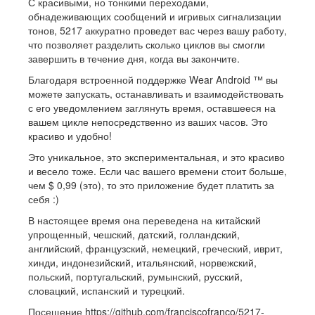
С красивыми, но тонкими переходами,
обнадеживающих сообщений и игривых сигнализации
тонов, 5217 аккуратно проведет вас через вашу работу,
что позволяет разделить сколько циклов вы смогли
завершить в течение дня, когда вы закончите.
Благодаря встроенной поддержке Wear Android ™ вы
можете запускать, останавливать и взаимодействовать
с его уведомлением заглянуть время, оставшееся на
вашем цикле непосредственно из ваших часов. Это
красиво и удобно!
Это уникальное, это экспериментальная, и это красиво
и весело тоже. Если час вашего времени стоит больше,
чем $ 0,99 (это), то это приложение будет платить за
себя :)
В настоящее время она переведена на китайский
упрощенный, чешский, датский, голландский,
английский, французский, немецкий, греческий, иврит,
хинди, индонезийский, итальянский, норвежский,
польский, португальский, румынский, русский,
словацкий, испанский и турецкий.
Посещение https://github.com/franciscofranco/5217-