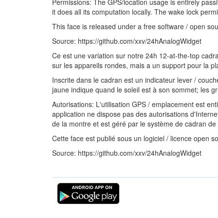
Permissions: The GPS/location usage is entirely passi
it does all its computation locally. The wake lock pe
This face is released under a free software / open so
Source: https://github.com/xxv/24hAnalogWidget
Ce est une variation sur notre 24h 12-at-the-top cad
sur les appareils rondes, mais a un support pour la pl
Inscrite dans le cadran est un indicateur lever / couch
jaune indique quand le soleil est à son sommet; les gr
Autorisations: L'utilisation GPS / emplacement est e
application ne dispose pas des autorisations d'Internet
de la montre et est géré par le système de cadran de 
Cette face est publié sous un logiciel / licence open 
Source: https://github.com/xxv/24hAnalogWidget