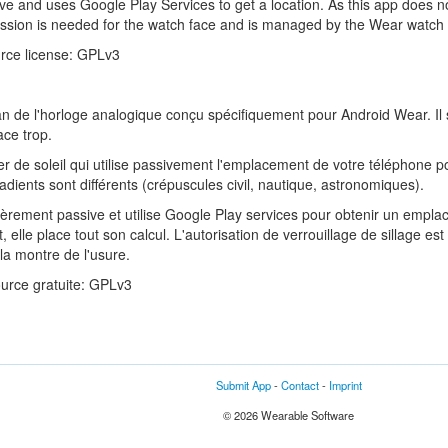
ve and uses Google Play Services to get a location. As this app does n
rmission is needed for the watch face and is managed by the Wear watch
urce license: GPLv3
ran de l'horloge analogique conçu spécifiquement pour Android Wear. Il
ace trop.
er de soleil qui utilise passivement l'emplacement de votre téléphone po
adients sont différents (crépuscules civil, nautique, astronomiques).
ntièrement passive et utilise Google Play services pour obtenir un emp
, elle place tout son calcul. L'autorisation de verrouillage de sillage es
la montre de l'usure.
source gratuite: GPLv3
Submit App
-
Contact
-
Imprint
© 2026 Wearable Software