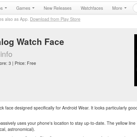
ps
Games
New Releases
Watchfaces
More
es also as App.
Download from Play Store
log Watch Face
.info
re: 3 | Price: Free
ck face designed specifically for Android Wear. It looks particularly go
t passively uses your phone's location to stay up-to-date. The yellow line
ical, astronomical).