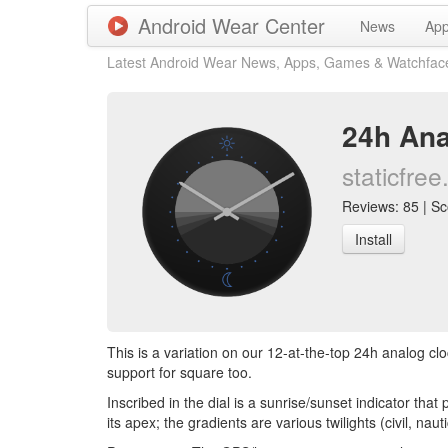
Android Wear Center
News
Ap
Latest Android Wear News, Apps, Games & Watchfac
24h Ana
staticfree
Reviews: 85 | Sco
Install
This is a variation on our 12-at-the-top 24h analog clo
support for square too.
Inscribed in the dial is a sunrise/sunset indicator tha
its apex; the gradients are various twilights (civil, naut