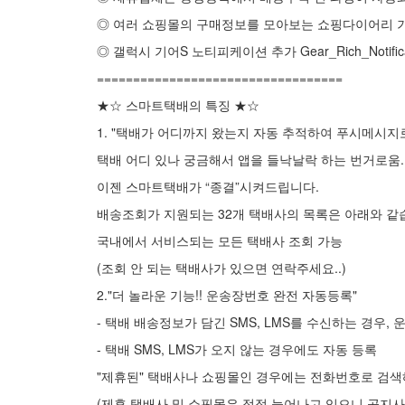
◎ 여러 쇼핑몰의 구매정보를 모아보는 쇼핑다이어리 기
◎ 갤럭시 기어S 노티피케이션 추가 Gear_Rich_Notifica
==================================
★☆ 스마트택배의 특징 ★☆
1. "택배가 어디까지 왔는지 자동 추적하여 푸시메시지
택배 어디 있나 궁금해서 앱을 들낙날락 하는 번거로움.
이젠 스마트택배가 “종결”시켜드립니다.
배송조회가 지원되는 32개 택배사의 목록은 아래와 같
국내에서 서비스되는 모든 택배사 조회 가능
(조회 안 되는 택배사가 있으면 연락주세요..)
2."더 놀라운 기능!! 운송장번호 완전 자동등록"
- 택배 배송정보가 담긴 SMS, LMS를 수신하는 경우, 
- 택배 SMS, LMS가 오지 않는 경우에도 자동 등록
"제휴된" 택배사나 쇼핑몰인 경우에는 전화번호로 검
(제휴 택배사 및 쇼핑몰은 점점 늘어나고 있으니 공지사